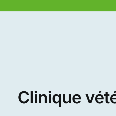
Passer
au
contenu
Clinique vété