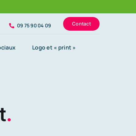
Contact
09 75 90 04 09
ociaux
Logo et « print »
t
.