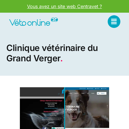
Passer
Vous avez un site web Centravet ?
au
contenu
Clinique vétérinaire du
Grand Verger
.