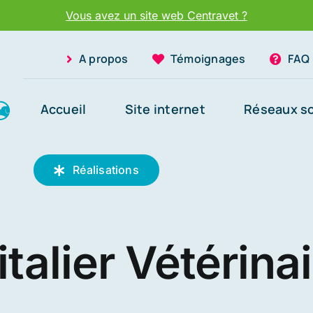
Vous avez un site web Centravet ?
A propos
Témoignages
FAQ
Accueil
Site internet
Réseaux s
Réalisations
talier Vétérina