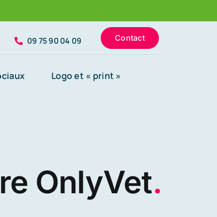
Contact
09 75 90 04 09
ociaux
Logo et « print »
ire OnlyVet
.