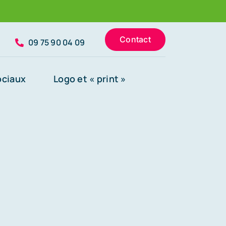
Contact
09 75 90 04 09
ociaux
Logo et « print »